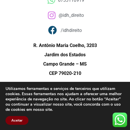
6733110919
@idh_direito
/idhdireito
R. Antônio Maria Coelho, 3203
Jardim dos Estados
Campo Grande – MS
CEP 79020-210
Utilizamos ferramentas e serviços de terceiros que utilizam
cookies. Essas ferramentas nos ajudam a oferecer uma melhor
© Copyright 2015 – Instituto de Direito e História (IDH) – Todos os direitos
experiência de navegação no site. Ao clicar no botão “Aceitar”
reservados.
ou continuar a visualizar nosso site, você concorda com o uso
de cookies em nosso site.
Aceitar