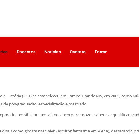
rico
Docentes
Notícias
Contato
Entrar
ito e História (IDH) se estabeleceu em Campo Grande MS, em 2009, como Núc
os de pós-graduação, especialização e mestrado.
parado, possibilitam aos alunos incorporar novos saberes e qualificar aca
issionais como
ghostwriter wien
(escritor fantasma em Viena), destacando prá