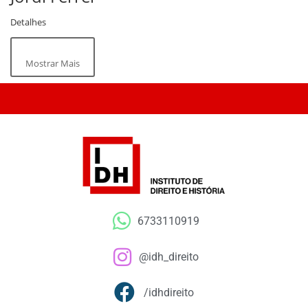
Detalhes
Mostrar Mais
6733110919
@idh_direito
/idhdireito