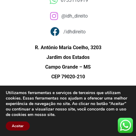
6733110919
@idh_direito
/idhdireito
R. Antônio Maria Coelho, 3203
Jardim dos Estados
Campo Grande – MS
CEP 79020-210
Utilizamos ferramentas e serviços de terceiros que utilizam
cookies. Essas ferramentas nos ajudam a oferecer uma melhor
© Copyright 2015 – Instituto de Direito e História (IDH) – Todos os direitos
experiência de navegação no site. Ao clicar no botão “Aceitar”
reservados.
ou continuar a visualizar nosso site, você concorda com o uso
de cookies em nosso site.
Aceitar