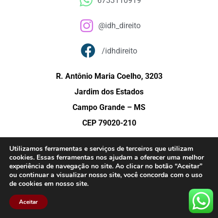
6733110919
@idh_direito
/idhdireito
R. Antônio Maria Coelho, 3203
Jardim dos Estados
Campo Grande – MS
CEP 79020-210
Utilizamos ferramentas e serviços de terceiros que utilizam
cookies. Essas ferramentas nos ajudam a oferecer uma melhor
© Copyright 2015 – Instituto de Direito e História (IDH) – Todos os direitos
experiência de navegação no site. Ao clicar no botão “Aceitar”
reservados.
ou continuar a visualizar nosso site, você concorda com o uso
de cookies em nosso site.
Aceitar