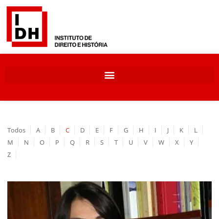
Todos
A
B
C
D
E
F
G
H
I
J
K
L
M
N
O
P
Q
R
S
T
U
V
W
X
Y
Z