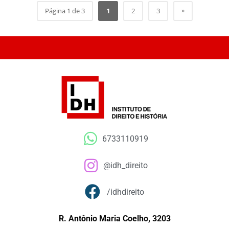
»
Página 1 de 3
1
2
3
6733110919
@idh_direito
/idhdireito
R. Antônio Maria Coelho, 3203