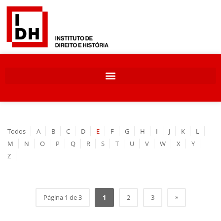
Todos
A
B
C
D
E
F
G
H
I
J
K
L
M
N
O
P
Q
R
S
T
U
V
W
X
Y
Z
»
Página 1 de 3
1
2
3