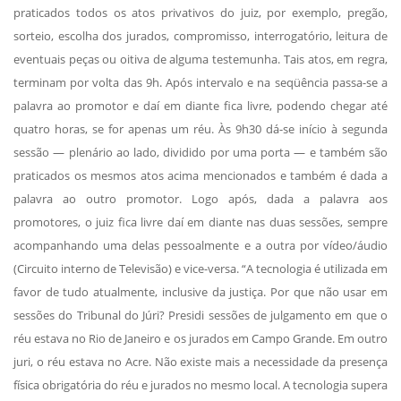
praticados todos os atos privativos do juiz, por exemplo, pregão,
sorteio, escolha dos jurados, compromisso, interrogatório, leitura de
eventuais peças ou oitiva de alguma testemunha. Tais atos, em regra,
terminam por volta das 9h. Após intervalo e na seqüência passa-se a
palavra ao promotor e daí em diante fica livre, podendo chegar até
quatro horas, se for apenas um réu. Às 9h30 dá-se início à segunda
sessão — plenário ao lado, dividido por uma porta — e também são
praticados os mesmos atos acima mencionados e também é dada a
palavra ao outro promotor. Logo após, dada a palavra aos
promotores, o juiz fica livre daí em diante nas duas sessões, sempre
acompanhando uma delas pessoalmente e a outra por vídeo/áudio
(Circuito interno de Televisão) e vice-versa. “A tecnologia é utilizada em
favor de tudo atualmente, inclusive da justiça. Por que não usar em
sessões do Tribunal do Júri? Presidi sessões de julgamento em que o
réu estava no Rio de Janeiro e os jurados em Campo Grande. Em outro
juri, o réu estava no Acre. Não existe mais a necessidade da presença
física obrigatória do réu e jurados no mesmo local. A tecnologia supera