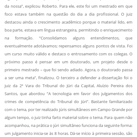
da nossa”, explicou Roberto. Para ele, este foi um mestrado em que
foco estava também na questão do dia a dia profissional. O juiz
destacou ainda o crescimento acadêmico porque o material lido, em
boa parte, estava em língua estrangeira, permitindo o enriquecimento
na formação. “Consolidamos alguns entendimentos, que
eventualmente adotávamos; repensamos alguns pontos de vista. Foi
um curso muito válido e destaco o entrosamento com os colegas. O
próximo passo é pensar em um doutorado, um projeto desde o
primeiro mestrado – que foi sendo adiado. Agora, o doutorado passa
a ser uma meta”, finalizou. O terceiro a defender a dissertação foi o
juiz da 2ª Vara do Tribunal do Júri da Capital, Aluízio Pereira dos
Santos, que abordou “A tecnologia em favor dos julgamentos dos
crimes de competência do Tribunal do Júri”. Bastante familiarizado
com o tema, por ter realizado júris simultâneos em Campo Grande por
algum tempo, o juiz tinha farto material sobre o tema. Para quem não
acompanhou, na prática o júri simultâneo funciona da seguinte forma:
um julgamento inicia-se às 8 horas. Dá-se início à primeira sessão, são