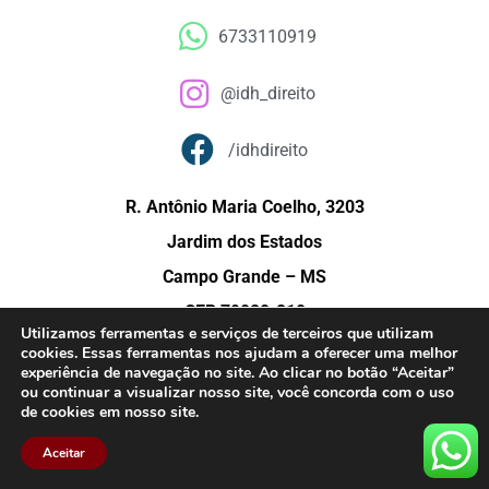
6733110919
@idh_direito
/idhdireito
R. Antônio Maria Coelho, 3203
Jardim dos Estados
Campo Grande – MS
CEP 79020-210
Utilizamos ferramentas e serviços de terceiros que utilizam
cookies. Essas ferramentas nos ajudam a oferecer uma melhor
experiência de navegação no site. Ao clicar no botão “Aceitar”
© Copyright 2015 – Instituto de Direito e História (IDH) – Todos os direitos
ou continuar a visualizar nosso site, você concorda com o uso
de cookies em nosso site.
reservados.
Aceitar